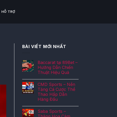
HỖ TRỢ
BÀI VIẾT MỚI NHẤT
Baccarat tại 89Bet –
Hướng Dẫn Chiến
Thuật Hiệu Quả
CMD Sports – Nền
Tảng Cá Cược Thể
Thao Hấp Dẫn
Hàng Đầu
Saba Sports –
Thăng Hoa Cảm