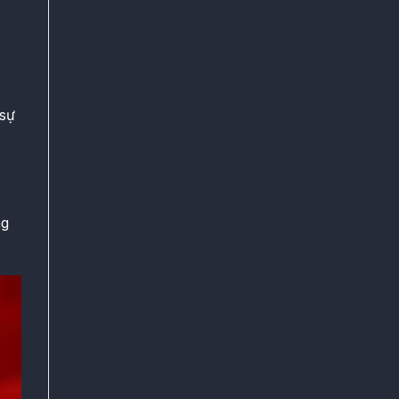
 sự
ng