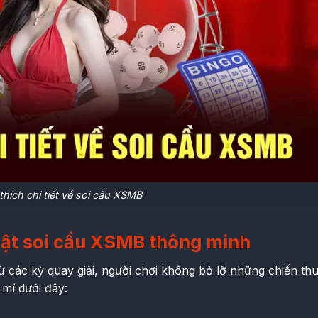
 thích chi tiết về soi cầu XSMB
ật soi cầu XSMB thông minh
ừ các kỳ quay giải, người chơi không bỏ lỡ những chiến thu
mí dưới đây: