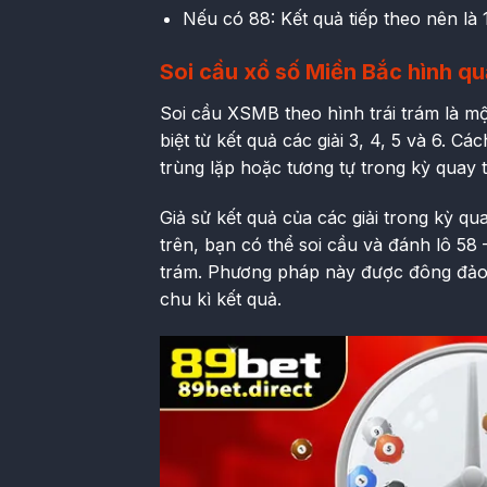
Nếu có 88: Kết quả tiếp theo nên là 
Soi cầu xổ số Miền Bắc hình qu
Soi cầu XSMB theo hình trái trám là m
biệt từ kết quả các giải 3, 4, 5 và 6. C
trùng lặp hoặc tương tự trong kỳ quay 
Giả sử kết quả của các giải trong kỳ q
trên, bạn có thể soi cầu và đánh lô 58 
trám. Phương pháp này được đông đảo 
chu kì kết quả.