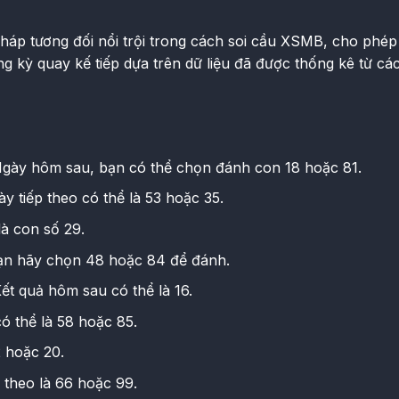
áp tương đối nổi trội trong cách soi cầu XSMB, cho phép
g kỳ quay kế tiếp dựa trên dữ liệu đã được thống kê từ cá
Ngày hôm sau, bạn có thể chọn đánh con 18 hoặc 81.
ày tiếp theo có thể là 53 hoặc 35.
là con số 29.
bạn hãy chọn 48 hoặc 84 để đánh.
ết quả hôm sau có thể là 16.
có thể là 58 hoặc 85.
 hoặc 20.
 theo là 66 hoặc 99.