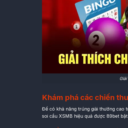
Giải
Khám phá các chiến thu
Để có khả năng trúng giải thưởng cao t
soi cầu XSMB hiệu quả được 89bet bật 