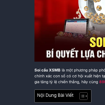
Soi cầu XSMB
là một phương pháp phối
chính xác con số có cơ hội xuất hiện tạ
gia tăng tỷ lệ chiến thắng, hãy cùng
89
Nội Dung Bài Viết