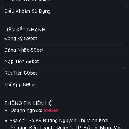
Điều Khoản Sử Dụng
LIÊN KẾT NHANH
Đăng Ký 89bet
Đăng Nhập 89bet
Nạp Tiền 89bet
Rút Tiền 89bet
Tải App 89bet
THÔNG TIN LIÊN HỆ
Doanh nghiệp:
89bet
Địa chỉ: Số 89 Đường Nguyễn Thị Minh Khai,
Phường Bến Thành, Quận 1, TP. Hồ Chí Minh, Việt