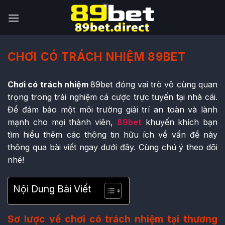
Chuyển
đến
nội
dung
CHƠI CÓ TRÁCH NHIỆM 89BET
Chơi có trách nhiệm
89bet đóng vai trò vô cùng quan
trọng trong trải nghiệm cá cược trực tuyến tại nhà cái.
Để đảm bảo một môi trường giải trí an toàn và lành
mạnh cho mọi thành viên,
89bet
khuyến khích bạn
tìm hiểu thêm các thông tin hữu ích về vấn đề này
thông qua bài viết ngay dưới đây. Cùng chú ý theo dõi
nhé!
Nội Dung Bài Viết
Sơ lược về chơi có trách nhiệm tại thương