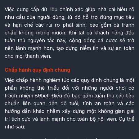
Việc cung cấp dữ liệu chính xác giúp nhà cái hiểu rõ
nhu cầu của người dùng, từ đó hỗ trợ đúng mục tiêu
và hạn chế các rủi ro phát sinh, bao gồm cả tranh
chấp không mong muốn. Khi tất cả khách hàng đều
tuân thủ nguyên tắc này, cộng đồng cá cược sẽ trở
nên lành mạnh hơn, tạo dựng niềm tin và sự an toàn
cho mọi thành viên.
Chấp hành quy định chung
Việc chấp hành nghiêm túc các quy định chung là một
phần không thể thiếu đối với những người chơi có
trách nhiệm 89bet. Điều đó bao gồm tuân thủ các tiêu
chuẩn liên quan đến độ tuổi, tính an toàn và các
hướng dẫn khác nhằm xây dựng một không gian giải
trí tích cực và lành mạnh cho toàn bộ hội viên. Cụ thể
như sau: