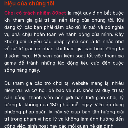
hiệu của chúng tôi
Chơi có trách nhiệm 89bet
là một quy định bắt buộc
khi tham gia giải trí tại nền tảng của chúng tôi. Khi
đăng ký, các bạn phải đảm bảo đủ 18 tuổi và có nghĩa
vụ phải chịu hoàn toàn về hành động của mình. Đây
không chỉ là yêu cầu pháp lý mà còn là lời nhắc nhở
về sự tự giác cá nhân khi tham gia các hoạt động tại
thương hiệu. Hội viên cần kiểm soát tốt việc tham gia
game để tránh những tác động tiêu cực đến cuộc
sống hàng ngày.
Dù tham gia các trò chơi tại website mang lại nhiều
niềm vui và cơ hội, để bảo vệ sức khỏe và duy trì sự
cân bằng, thành viên nên giới hạn thời gian chơi, lý
tưởng là không quá 180 phút mỗi ngày. Việc áp dụng
phương pháp quản lý này sẽ giúp bạn tận hưởng giải
trí trong phạm vi hợp lý và không làm ảnh hưởng đến
công việc, sinh hoạt hay các mối quan hệ gia đình.