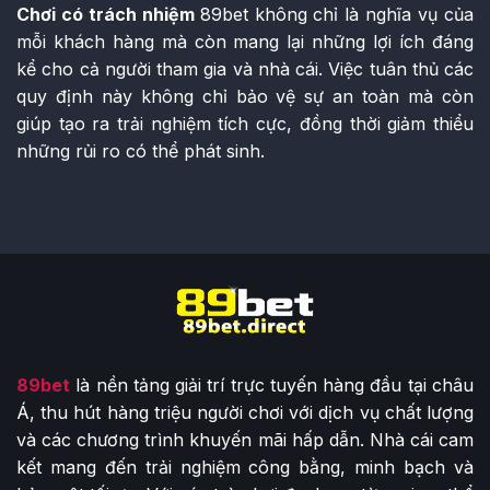
Chơi có trách nhiệm
89bet không chỉ là nghĩa vụ của
mỗi khách hàng mà còn mang lại những lợi ích đáng
kể cho cả người tham gia và nhà cái. Việc tuân thủ các
quy định này không chỉ bảo vệ sự an toàn mà còn
giúp tạo ra trải nghiệm tích cực, đồng thời giảm thiểu
những rủi ro có thể phát sinh.
89bet
là nền tảng giải trí trực tuyến hàng đầu tại châu
Á, thu hút hàng triệu người chơi với dịch vụ chất lượng
và các chương trình khuyến mãi hấp dẫn. Nhà cái cam
kết mang đến trải nghiệm công bằng, minh bạch và