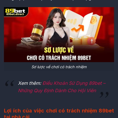
Sơ lược về chơi có trách nhiệm
Xem thêm:
Điều Khoản Sử Dụng 89bet –
Những Quy Định Dành Cho Hội Viên
Lợi ích của việc chơi có trách nhiệm 89bet
tại nhà cái