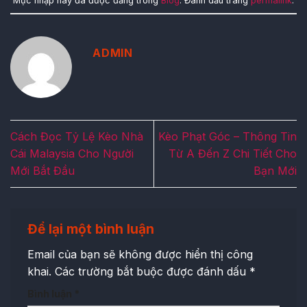
Mục nhập này đã được đăng trong
Blog
. Đánh dấu trang
permalink
.
ADMIN
Cách Đọc Tỷ Lệ Kèo Nhà
Kèo Phạt Góc – Thông Tin
Cái Malaysia Cho Người
Từ A Đến Z Chi Tiết Cho
Mới Bắt Đầu
Bạn Mới
Để lại một bình luận
Email của bạn sẽ không được hiển thị công
khai.
Các trường bắt buộc được đánh dấu
*
Bình luận
*