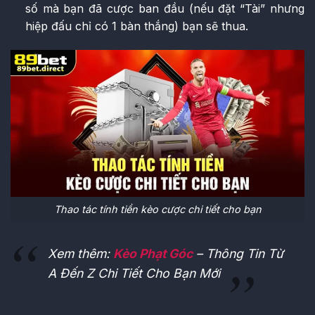
số mà bạn đã cược ban đầu (nếu đặt “Tài” nhưng
hiệp đấu chỉ có 1 bàn thắng) bạn sẽ thua.
Thao tác tính tiền kèo cược chi tiết cho bạn
Xem thêm:
Kèo Phạt Góc
– Thông Tin Từ
A Đến Z Chi Tiết Cho Bạn Mới