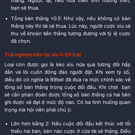
thắng. Ngược lại, nếu hoà theo tình huống trên,
bạn sẽ thua.
Tổng bàn thắng <0.5: Như vậy, nếu không có bàn
thắng này thì tài sẽ thua. Lúc này, người cược xỉu sẽ
thu về khoản tiền thắng tương đương với tỷ lệ cược
đã chọn.
Trải nghiệm kèo tài xỉu 0.5/1 trái
Loại còn được gọi là kèo xỉu nửa quả tương đối hấp
dẫn và lôi cuốn đông đảo người đặt. Khi xem tỷ số,
điều đó có nghĩa là 89bet đã đưa ra mức chính xác về
tổng số bàn thắng trong cuộc đối đầu. Khi chơi bạn
sẽ cần phán đoán được tổng số bàn thắng cả hai bên
ghi được sẽ đạt ở mức độ nào. Có ba tình huống quan
trọng mà hội viên phải chú ý:
Lớn hơn bằng 2: Nếu cuộc đối đầu kết thúc với tối
thiểu hai bàn, bên nào cược ở cửa tài sẽ thắng. Điều