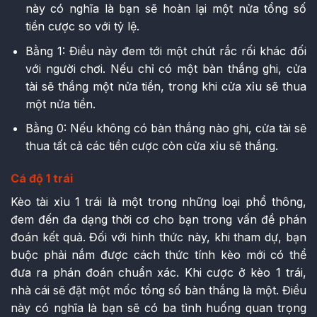
này có nghĩa là bạn sẽ hoàn lại một nửa tổng số
tiền cược so với tỷ lệ.
Bằng 1: Điều này đem tới một chút rắc rối khác đối
với người chơi. Nếu chỉ có một bàn thắng ghi, cửa
tài sẽ thắng một nửa tiền, trong khi cửa xỉu sẽ thua
một nửa tiền.
Bằng 0: Nếu không có bàn thắng nào ghi, cửa tài sẽ
thua tất cả các tiền cược còn cửa xỉu sẽ thắng.
Cá độ 1 trái
Kèo tài xỉu 1 trái là một trong những loại phổ thông,
đem đến đa dạng thời cơ cho bạn trong vấn đề phán
đoán kết quả. Đối với hình thức này, khi tham dự, bạn
buộc phải nắm được cách thức tính kèo mới có thể
đưa ra phán đoán chuẩn xác. Khi cược ở kèo 1 trái,
nhà cái sẽ đặt một mốc tổng số bàn thắng là một. Điều
này có nghĩa là bạn sẽ có ba tình huống quan trọng