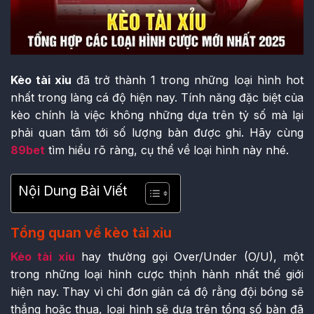
Kèo tài xỉu
đã trở thành 1 trong những loại hình hot
nhất trong làng cá độ hiện nay. Tính năng đặc biệt của
kèo chính là việc không những dựa trên tỷ số mà lại
phải quan tâm tới số lượng bàn được ghi. Hãy cùng
89bet
tìm hiểu rõ ràng, cụ thể về loại hình này nhé.
Nội Dung Bài Viết
Tổng quan về kèo tài xỉu
Kèo tài xỉu
hay thường gọi Over/Under (O/U), một
trong những loại hình cược thịnh hành nhất thế giới
hiện nay. Thay vì chỉ đơn giản cá độ rằng đội bóng sẽ
thắng hoặc thua, loại hình sẽ dựa trên tổng số bàn đã