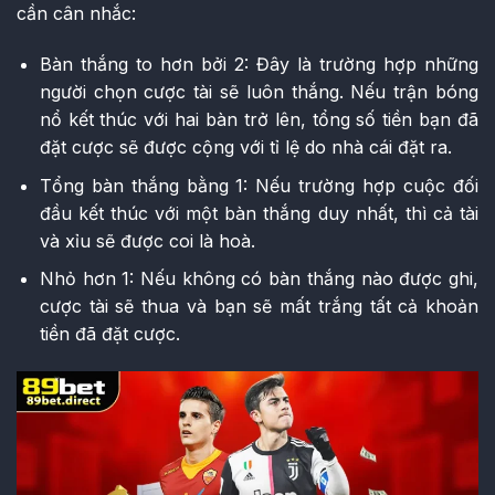
cần cân nhắc:
Bàn thắng to hơn bởi 2: Đây là trường hợp những
người chọn cược tài sẽ luôn thắng. Nếu trận bóng
nổ kết thúc với hai bàn trở lên, tổng số tiền bạn đã
đặt cược sẽ được cộng với tỉ lệ do nhà cái đặt ra.
Tổng bàn thắng bằng 1: Nếu trường hợp cuộc đối
đầu kết thúc với một bàn thắng duy nhất, thì cả tài
và xỉu sẽ được coi là hoà.
Nhỏ hơn 1: Nếu không có bàn thắng nào được ghi,
cược tài sẽ thua và bạn sẽ mất trắng tất cả khoản
tiền đã đặt cược.